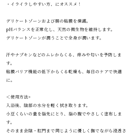
・イライラしやすい方、にオススメ！
デリケートゾーンおよび腸の粘膜を保護。
pHバランスを正常化し、天然の微生物を維持します。
デリケートゾーンが潤うことで全身が潤います。
汗やナプキンなどのムレからくる、痒みや匂いを予防しま
す。
粘膜バリア機能の低下からくる乾燥も、毎日のケアで快適
に。
＜使用方法>
入浴後、陰部の水分を軽く拭き取ります。
小豆くらいの量を指先にとり、指の腹でやさしく塗布しま
す。
そのまま会陰・肛門まで同じように優しく撫でながら浸透さ